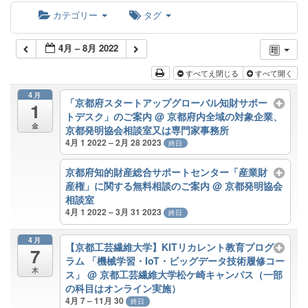
カテゴリー
タグ
4月 – 8月 2022
すべてえ閉じる
すべて開く
4月
「京都府スタートアップグローバル知財サポー
1
トデスク」のご案内
@ 京都府内全域の対象企業、
金
京都発明協会相談室又は専門家事務所
4月 1 2022 – 2月 28 2023
終日
京都府知的財産総合サポートセンター「産業財
産権」に関する無料相談のご案内
@ 京都発明協会
相談室
4月 1 2022 – 3月 31 2023
終日
4月
【京都工芸繊維大学】KITリカレント教育プログ
7
ラム 「機械学習・IoT・ビッグデータ技術履修コー
木
ス」
@ 京都工芸繊維大学松ケ崎キャンパス（一部
の科目はオンライン実施）
4月 7 – 11月 30
終日