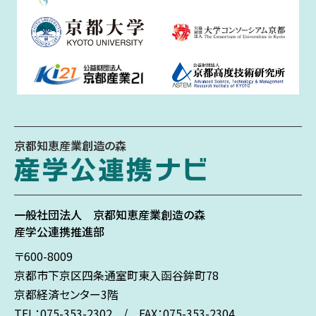
京都知恵産業創造の森
一般社団法人
京都知恵産業創造の森
産学公連携推進部
〒600-8009
京都市下京区
四条通室町東入
函谷鉾町78
京都経済センター3階
TEL：075-353-2302 / FAX：075-353-2304