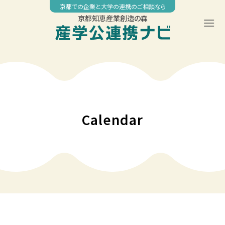
Skip
京都での企業と大学の連携のご相談なら
to
京都知恵産業創造の森
content
◤
◤
◤
◤
◤
◤
◤
00:00
京都大学データサイエンス講座
京大MBA 2022 短期集中講座「企業価値評価とファイナンス 」
京大MBA 2022 短期集中講座「企業価値評価とファイナンス
京大MBA 2022 短期集中講座「企業価値評価とファイナ
地域共創「第23回ニュービジネス助成金」「第19回イ
京大MBA 2022 短期集中講座「企業価値評価とファ
京大MBA 2022 短期集中講座「企業価値評価と
」
ンス 」
ノベーション研究開発助成金」
イナンス 」
ファイナンス 」
01:00
Calendar
02:00
03:00
04:00
05:00