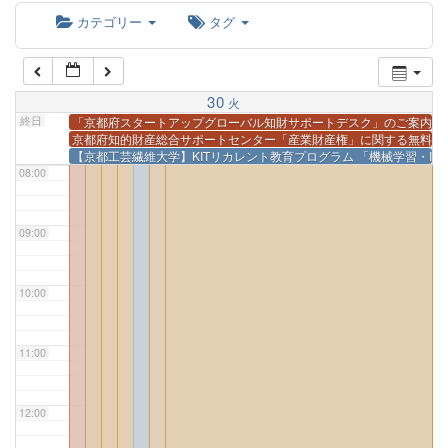
カテゴリー
タグ
06:00
30
火
07:00
終日
「京都府スタートアップグローバル知財サポートデスク」のご案内
@
京都府知的財産総合サポートセンター「産業財産権」に関する無料相
【京都工芸繊維大学】KITリカレント教育プログラム 「機械学習・I
08:00
09:00
10:00
11:00
12:00