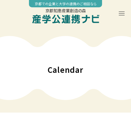
Skip
京都での企業と大学の連携のご相談なら
to
京都知恵産業創造の森
content
Calendar