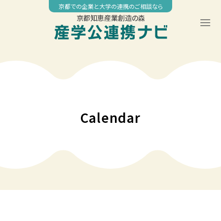
Skip
京都での企業と大学の連携のご相談なら
to
京都知恵産業創造の森
content
Calendar