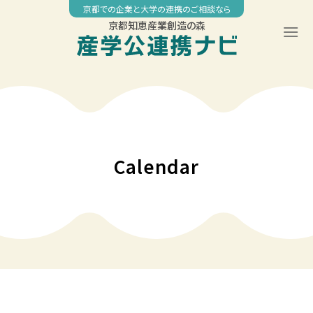
Skip
京都での企業と大学の連携のご相談なら
to
京都知恵産業創造の森
content
Calendar