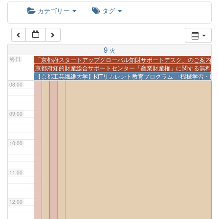
カテゴリー
タグ
06:00
9
火
07:00
終日
「京都府スタートアップグローバル知財サポートデスク」のご案内
@
京都府知的財産総合サポートセンター「産業財産権」に関する無料相
【京都工芸繊維大学】KITリカレント教育プログラム 「機械学習・I
08:00
09:00
10:00
11:00
12:00