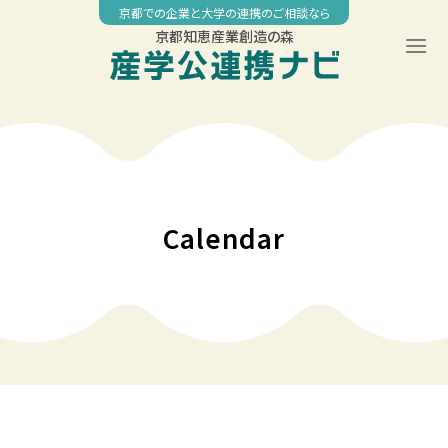
Skip
京都での企業と大学の連携のご相談なら
to
京都知恵産業創造の森
content
◤
◤
◤
◤
◤
00:00
京都大学データサイエンス講座
京大MBA 2022 短期集中講座「企業価値評価とファイナンス 」
補助金募集開始について【８月12日（金）〆】
京大MBA 2022 短期集中講座「企業価値評価とファイナ
京大MBA 2022 短期集中講座「企業価値評価とファイ
ンス 」
ナンス 」
01:00
Calendar
02:00
03:00
04:00
05:00