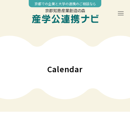
Skip
京都での企業と大学の連携のご相談なら
to
京都知恵産業創造の森
content
◤
◤
00:00
京都工芸繊維大学 社会人教育公開講座 「機械学習・IoT・ビッグ
社会課題解決型スタートアップ創出プロジェクト 「IMPACT
データ技術履修コース」
FLOW KYOTO 2026-2027」補助対象事業の募集
01:00
Calendar
02:00
03:00
04:00
05:00