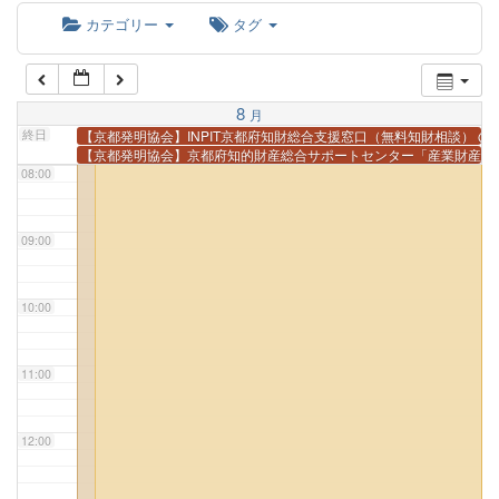
カテゴリー
タグ
06:00
07:00
8
月
終日
【京都発明協会】INPIT京都府知財総合支援窓口（無料知財相談）
@
【京都発明協会】京都府知的財産総合サポートセンター「産業財産権
08:00
09:00
10:00
11:00
12:00