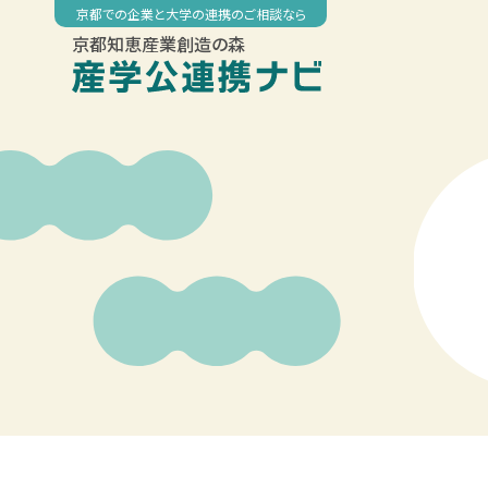
Skip
京都での企業と大学の連携のご相談なら
to
京都知恵産業創造の森
content
◤
◤
◤
◤
00:00
京都大学データサイエンス講座
京大MBA 2022 短期集中講座「企業価
補助金募集開始について【８月12日
京大MBA 2022 短期集中講座「
01:00
02:00
03:00
04:00