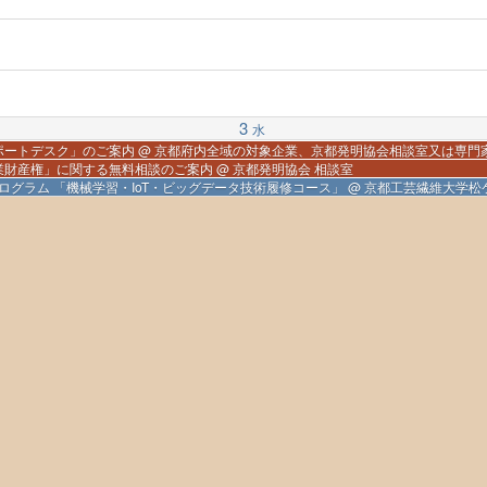
3
水
ポートデスク」のご案内
@ 京都府内全域の対象企業、京都発明協会相談室又は専門
業財産権」に関する無料相談のご案内
@ 京都発明協会 相談室
ログラム 「機械学習・IoT・ビッグデータ技術履修コース」
@ 京都工芸繊維大学