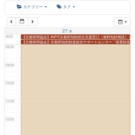
カテゴリー
タグ
06:00
07:00
27
水
終日
【京都発明協会】INPIT京都府知財総合支援窓口（無料知財相談）
@
【京都発明協会】京都府知的財産総合サポートセンター「産業財産権
08:00
09:00
10:00
11:00
12:00