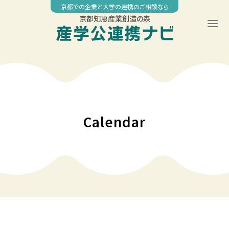
Skip
京都での企業と大学の連携のご相談なら
to
京都知恵産業創造の森
content
◤
00:00
京都工芸繊維大学 社会人教育公開講座 「機械学習・IoT・ビッグ
データ技術履修コース」
01:00
Calendar
02:00
03:00
04:00
05:00