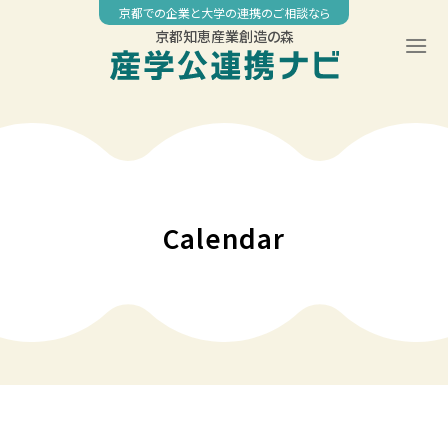
Skip
京都での企業と大学の連携のご相談なら
to
京都知恵産業創造の森
content
◤
◤
00:00
京都工芸繊維大学 社会人教育公開講座 「機械学習・IoT・ビッグ
社会課題解決型スタートアップ創出プロジェクト 「IMPACT
データ技術履修コース」
FLOW KYOTO 2026-2027」補助対象事業の募集
01:00
Calendar
02:00
03:00
04:00
05:00