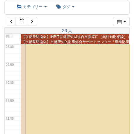
カテゴリー
タグ
06:00
07:00
23
火
終日
【京都発明協会】INPIT京都府知財総合支援窓口（無料知財相談）
@
【京都発明協会】京都府知的財産総合サポートセンター「産業財産権
08:00
09:00
10:00
11:00
12:00