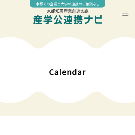
Skip
京都での企業と大学の連携のご相談なら
to
京都知恵産業創造の森
content
◤
◤
00:00
京都工芸繊維大学 社会人教育公開講座 「機械学習・IoT・ビッグ
社会課題解決型スタートアップ創出プロジェクト 「IMPACT
データ技術履修コース」
FLOW KYOTO 2026-2027」補助対象事業の募集
01:00
Calendar
02:00
03:00
04:00
05:00