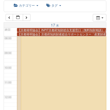
カテゴリー
タグ
06:00
07:00
17
水
終日
【京都発明協会】INPIT京都府知財総合支援窓口（無料知財相談）
@
【京都発明協会】京都府知的財産総合サポートセンター「産業財産権
08:00
09:00
10:00
11:00
12:00