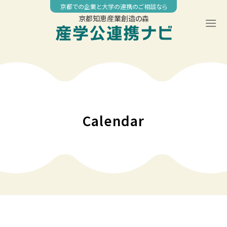
Skip
京都での企業と大学の連携のご相談なら
to
京都知恵産業創造の森
content
◤
00:00
京都工芸繊維大学 社会人教育公開講座 「機械学習・IoT・ビッグ
データ技術履修コース」
01:00
Calendar
02:00
03:00
04:00
05:00