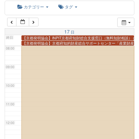
カテゴリー
タグ
06:00
07:00
17
日
終日
【京都発明協会】INPIT京都府知財総合支援窓口（無料知財相談）
@
【京都発明協会】京都府知的財産総合サポートセンター「産業財産権
08:00
09:00
10:00
11:00
12:00