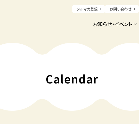
メルマガ登録
お問い合わせ
お知らせ・イベント
械学習・IoT・ビッグデータ技術履修コース」
ポレートファイナンスと企業価値評価」
ム「ヘリテージ・アーキテクト養成講座」
然と生き物を学ぶ無料公開講座
@ 龍谷大学瀬田キャンパス RECホール1階 小ホ
Calendar