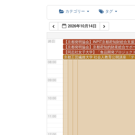
05:00
カテゴリー
タグ
2026年10月14日
06:00
終日
【京都発明協会】INPIT京都府知財総合支
07:00
【京都発明協会】京都府知的財産総合サポ
【同志社女子大学】「食品開発プロジェク
京都工芸繊維大学 社会人教育公開講座 「
08:00
09:00
10:00
11:00
12:00