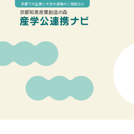
Skip
京都での企業と大学の連携のご相談なら
to
京都知恵産業創造の森
content
◤
◤
◤
◤
00:00
京都工芸繊維大学 社会人教育公開講座 「機
京大MBA 2026 短期集中講座「コー
京都工芸繊維大学 履修証明プログラ
【龍谷大学・滋賀県】びわ湖の自
01:00
02:00
03:00
04:00