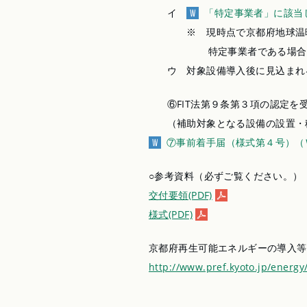
イ
「特定事業者」に該当
※ 現時点で京都府地球温暖化
特定事業者である場合は、京
ウ 対象設備導入後に見込まれる
⑥FIT法第９条第３項の認定を
（補助対象となる設備の設置・稼
⑦事前着手届（様式第４号）（
○参考資料（必ずご覧ください。）
交付要領(PDF)
様式(PDF)
京都府再生可能エネルギーの導入等
http://www.pref.kyoto.jp/energ