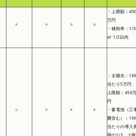
・上限額：40
万円
×
×
○
○
・補助率：1/3
or 1/2以内
・太陽光：1k
当たり5万円、
上限額：450
円
○
×
×
×
・蓄電池（工
費含む）：1k
当たりの導入
用の1/3、上限