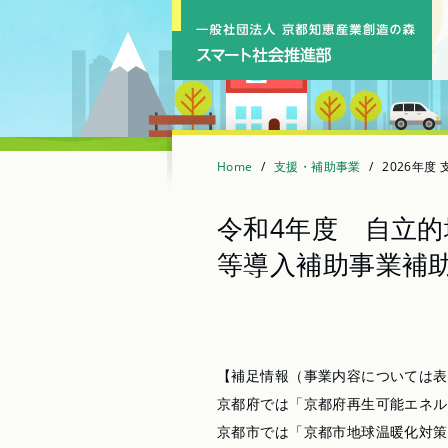
Skip
to
content
Home
支援・補助事業
2026年度
令和4年度 自立
等導入補助事業補
【補足情報（事業内容については表
京都府では「京都府再生可能エネル
京都市では「京都市地球温暖化対策条