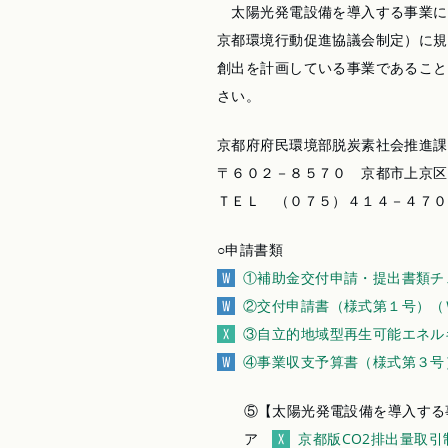
太陽光発電設備を導入する事業にあ
京都環境行動促進協議会制定）に規
創出を計画している事業であること
さい。
京都府府民環境部脱炭素社会推進課
〒６０２－８５７０ 京都市上京区
ＴＥＬ （０７５）４１４－４７０
○申請書類
①補助金交付申請・提出書類チ
②交付申請書（様式第１号）（
③自立的地域型再生可能エネル
④事業収支予算書（様式第３号
⑤【太陽光発電設備を導入する事
ア
京都版CO2排出量取