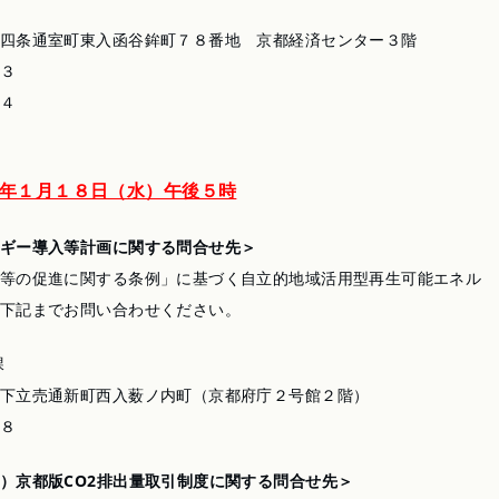
四条通室町東入函谷鉾町７８番地 京都経済センター３階
３
４
年１月１８日（水）午後５時
ギー導入等計画に関する問合せ先＞
等の促進に関する条例」に基づく自立的地域活用型再生可能エネル
下記までお問い合わせください。
課
下立売通新町西入薮ノ内町（京都府庁２号館２階）
８
）京都版CO2排出量取引制度に関する問合せ先＞