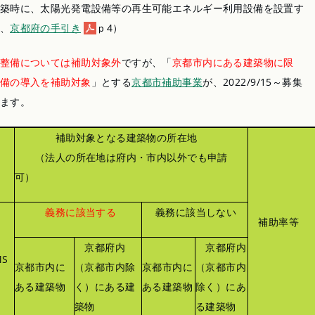
築時に、太陽光発電設備等の再生可能エネルギー利用設備を設置す
、
京都府の手引き
ｐ4）
整備については補助対象外
ですが、「
京都市内にある建築物に限
備の導入を補助対象
」とする
京都市補助事業
が、2022/9/15～募集
ます。
補助対象となる建築物の所在地
（法人の所在地は府内・市内以外でも申請
可）
義務に該当する
義務に該当しない
補助率等
京都府内
京都府内
MS
京都市内に
（京都市内除
京都市内に
（京都市内
ある建築物
く）にある建
ある建築物
除く）にあ
築物
る建築物