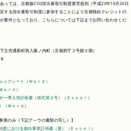
っては、京都版CO2排出量取引制度運営規則（平成23年10月20日
定する排出量取引制度に参加することにより京都独自クレジットの
が要件となっており、こちらについては下記までお問い合わせくだ
下立売通新町西入薮ノ内町（京都府庁２号館２階）
８
ェックシート（Ｗｏｒｄ）
Ｗｏｒｄ）
ギー導入等計画書（様式第２号）（Ｅｘｃｅｌ）
）（Ｗｏｒｄ）
業のみ（下記ア～ウの書類の写し）】
引制度における創出事業計画書（案）（Ｅｘｃｅｌ）