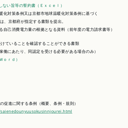
しない旨等の誓約書（Ｅｘｃｅｌ）
対策条例又は京都市地球温暖化対策条例に基づく
都府が指定する書類を提出。
自己消費電力量の根拠となる資料（前年度の電力請求書等）
受けていることを確認することができる書類
働にあたり、同認定を受ける必要がある場合のみ）
Ｗｏｒｄ）
の促進に関する条例（概要、条例・規則）
y/saienedounyuusokusinnjourei.html