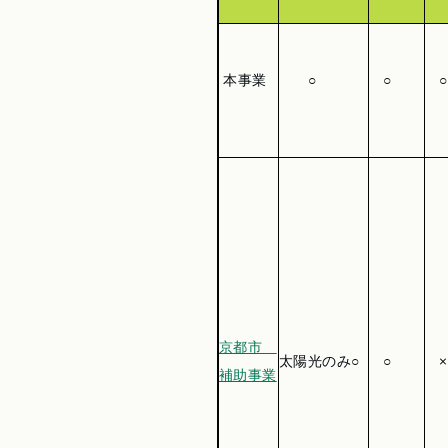
本事業
○
○
○
京都市
太陽光のみ○
○
×
補助事業