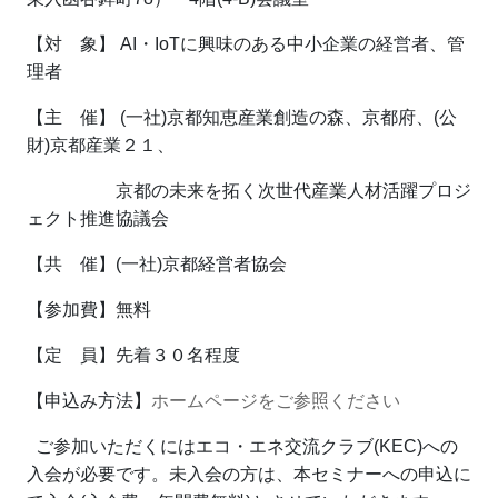
【対 象】 AI・IoTに興味のある中小企業の経営者、管
理者
【主 催】 (一社)京都知恵産業創造の森、京都府、(公
財)京都産業２１、
京都の未来を拓く次世代産業人材活躍プロジ
ェクト推進協議会
【共 催】(一社)京都経営者協会
【参加費】無料
【定 員】先着３０名程度
【申込み方法】
ホームページをご参照ください
ご参加いただくにはエコ・エネ交流クラブ(KEC)への
入会が必要です。未入会の方は、本セミナーへの申込に