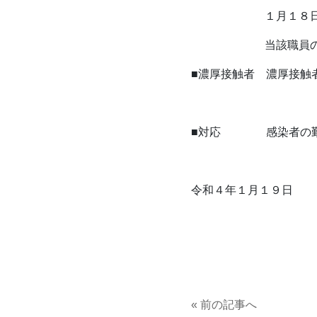
１月１８日（火）、
当該職員の最終出
■濃厚接触者 濃厚接触
■対応 感染者の勤務
令和４年１月１９日
« 前の記事へ