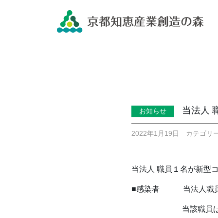
HOME
>
お知らせ
>
当法人 職員の新型コロナウイ
当法人 
お知らせ
2022年1月19日 カテゴ
当法人 職員１名が新型
■感染者 当法人職員
当該職員は、医療