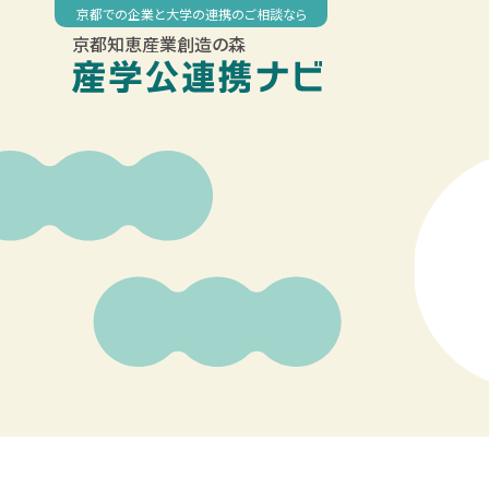
Skip
京都での企業と大学の連携のご相談なら
to
京都知恵産業創造の森
content
00:00
01:00
02:00
03:00
04:00
05:00