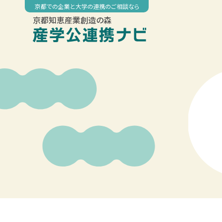
Skip
京都での企業と大学の連携のご相談なら
to
京都知恵産業創造の森
content
00:00
01:00
02:00
03:00
04:00
05:00