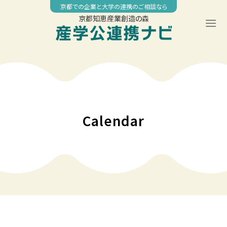
Skip
京都での企業と大学の連携のご相談なら
to
京都知恵産業創造の森
content
00:00
01:00
02:00
Calendar
03:00
04:00
05:00