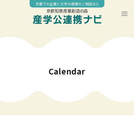
Skip
京都での企業と大学の連携のご相談なら
to
京都知恵産業創造の森
content
00:00
01:00
02:00
Calendar
03:00
04:00
05:00