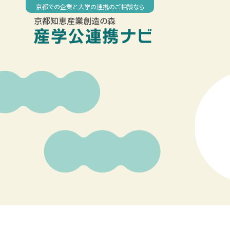
Skip
京都での企業と大学の連携のご相談なら
to
京都知恵産業創造の森
content
00:00
01:00
02:00
03:00
04:00
05:00