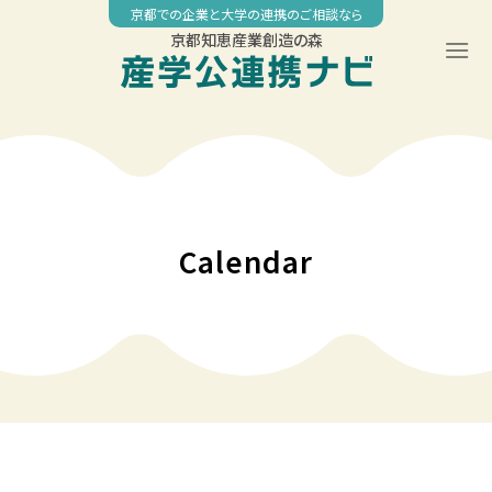
Skip
京都での企業と大学の連携のご相談なら
to
京都知恵産業創造の森
content
00:00
01:00
02:00
Calendar
03:00
04:00
05:00