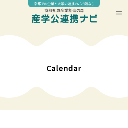
Skip
京都での企業と大学の連携のご相談なら
to
京都知恵産業創造の森
content
00:00
01:00
02:00
Calendar
03:00
04:00
05:00