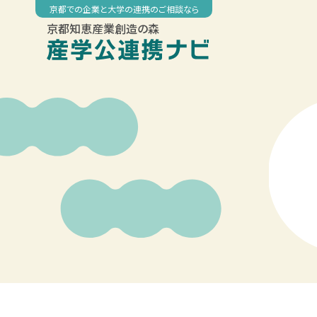
Skip
京都での企業と大学の連携のご相談なら
to
京都知恵産業創造の森
content
00:00
01:00
02:00
03:00
04:00
05:00