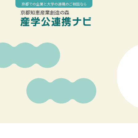
Skip
京都での企業と大学の連携のご相談なら
to
京都知恵産業創造の森
content
00:00
01:00
02:00
03:00
04:00
05:00