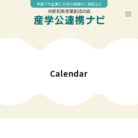
Skip
京都での企業と大学の連携のご相談なら
to
京都知恵産業創造の森
content
00:00
01:00
02:00
Calendar
03:00
04:00
05:00