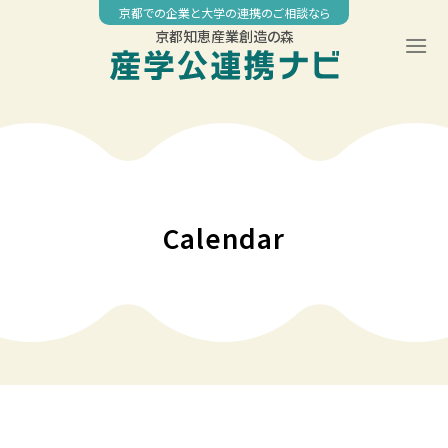
Skip
京都での企業と大学の連携のご相談なら
to
京都知恵産業創造の森
content
00:00
01:00
02:00
Calendar
03:00
04:00
05:00