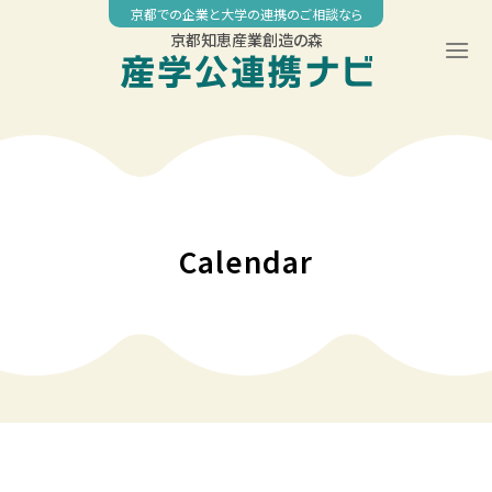
Skip
京都での企業と大学の連携のご相談なら
to
京都知恵産業創造の森
content
00:00
01:00
02:00
Calendar
03:00
04:00
05:00