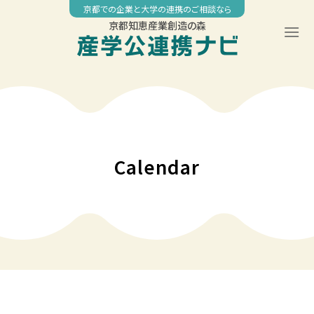
Skip
京都での企業と大学の連携のご相談なら
to
京都知恵産業創造の森
content
00:00
01:00
02:00
Calendar
03:00
04:00
05:00