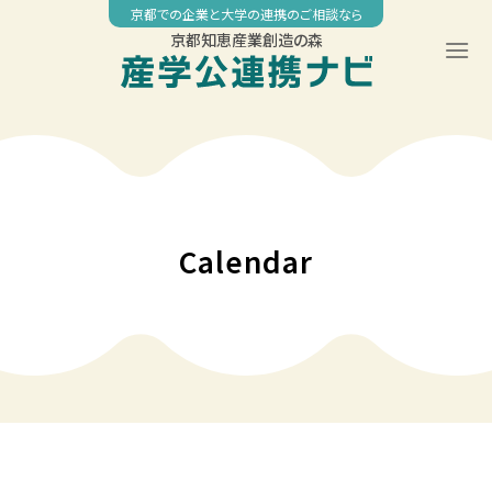
Skip
京都での企業と大学の連携のご相談なら
to
京都知恵産業創造の森
content
00:00
01:00
02:00
Calendar
03:00
04:00
05:00