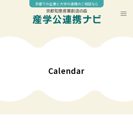
Skip
京都での企業と大学の連携のご相談なら
to
京都知恵産業創造の森
content
00:00
01:00
02:00
Calendar
03:00
04:00
05:00