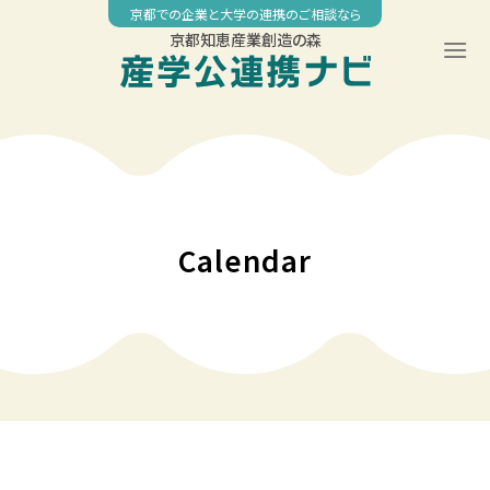
Skip
京都での企業と大学の連携のご相談なら
to
京都知恵産業創造の森
content
00:00
01:00
02:00
Calendar
03:00
04:00
05:00