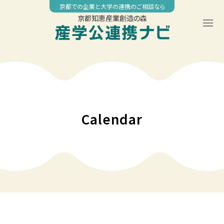
Skip
京都での企業と大学の連携のご相談なら
to
京都知恵産業創造の森
content
00:00
01:00
02:00
Calendar
03:00
04:00
05:00