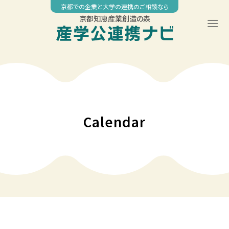
Skip
京都での企業と大学の連携のご相談なら
to
京都知恵産業創造の森
content
00:00
01:00
02:00
Calendar
03:00
04:00
05:00