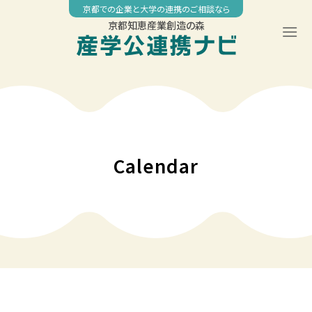
Skip
京都での企業と大学の連携のご相談なら
to
京都知恵産業創造の森
content
00:00
01:00
02:00
Calendar
03:00
04:00
05:00