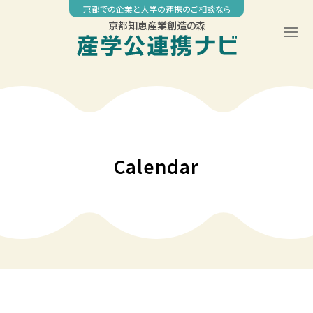
Skip
京都での企業と大学の連携のご相談なら
to
京都知恵産業創造の森
content
00:00
01:00
02:00
Calendar
03:00
04:00
05:00