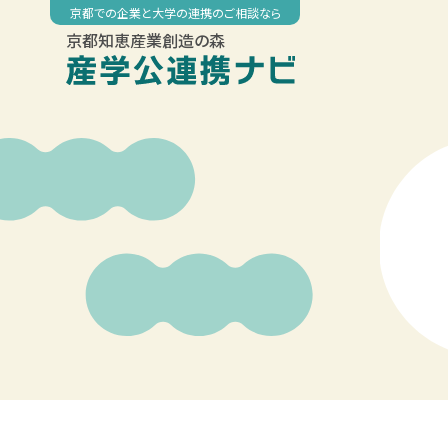
Skip
京都での企業と大学の連携のご相談なら
to
京都知恵産業創造の森
content
00:00
01:00
02:00
03:00
04:00
05:00