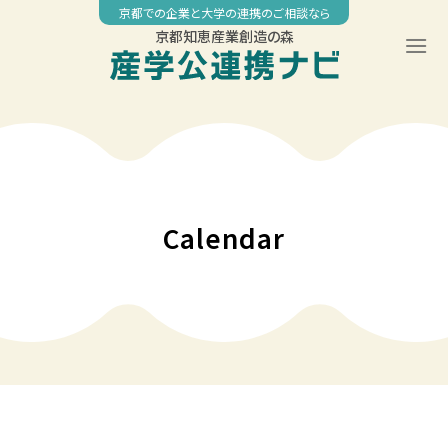
Skip
京都での企業と大学の連携のご相談なら
to
京都知恵産業創造の森
content
00:00
01:00
02:00
Calendar
03:00
04:00
05:00