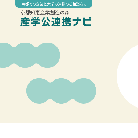
Skip
京都での企業と大学の連携のご相談なら
to
京都知恵産業創造の森
content
00:00
01:00
02:00
03:00
04:00
05:00