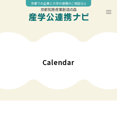
Skip
京都での企業と大学の連携のご相談なら
to
京都知恵産業創造の森
content
00:00
01:00
02:00
Calendar
03:00
04:00
05:00