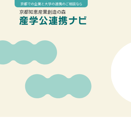
Skip
京都での企業と大学の連携のご相談なら
to
京都知恵産業創造の森
content
00:00
01:00
02:00
03:00
04:00
05:00