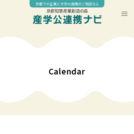
Skip
京都での企業と大学の連携のご相談なら
to
京都知恵産業創造の森
content
00:00
01:00
02:00
Calendar
03:00
04:00
05:00