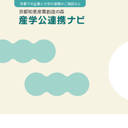
Skip
京都での企業と大学の連携のご相談なら
to
京都知恵産業創造の森
content
00:00
01:00
02:00
03:00
04:00
05:00