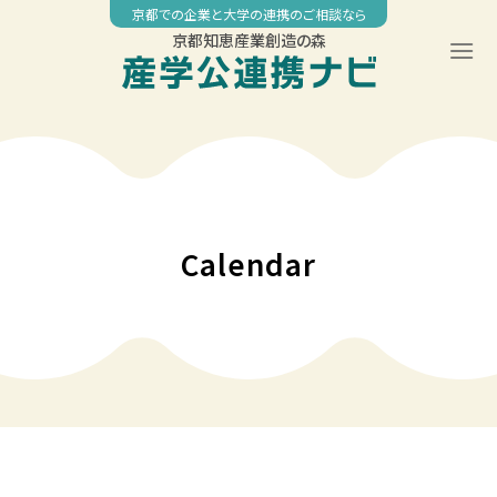
Skip
京都での企業と大学の連携のご相談なら
to
京都知恵産業創造の森
content
00:00
01:00
02:00
Calendar
03:00
04:00
05:00