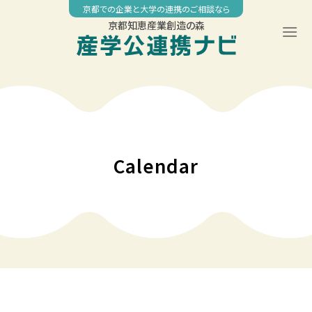
Skip
京都での企業と大学の連携のご相談なら
to
京都知恵産業創造の森
content
00:00
01:00
02:00
Calendar
03:00
04:00
05:00