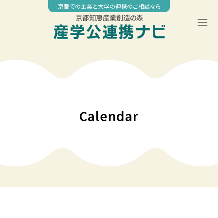
Skip
京都での企業と大学の連携のご相談なら
to
京都知恵産業創造の森
content
00:00
01:00
02:00
Calendar
03:00
04:00
05:00