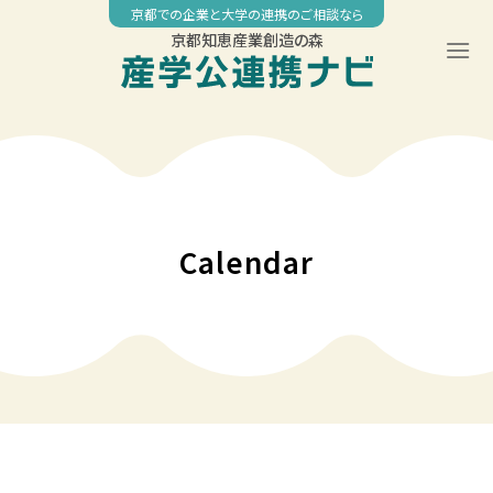
Skip
京都での企業と大学の連携のご相談なら
to
京都知恵産業創造の森
content
00:00
01:00
02:00
Calendar
03:00
04:00
05:00