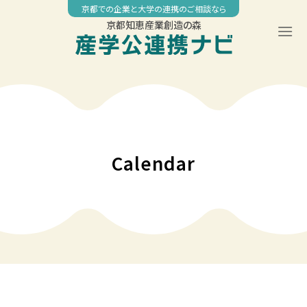
Skip
京都での企業と大学の連携のご相談なら
to
京都知恵産業創造の森
content
00:00
01:00
02:00
Calendar
03:00
04:00
05:00