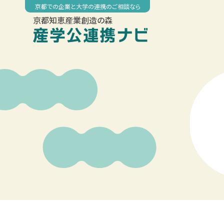
Skip
京都での企業と大学の連携のご相談なら
to
京都知恵産業創造の森
content
00:00
01:00
02:00
03:00
04:00
05:00