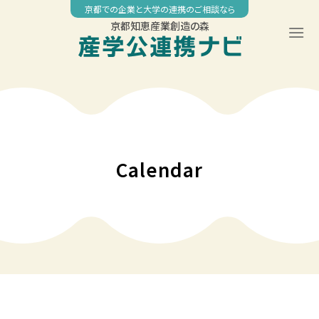
Skip
京都での企業と大学の連携のご相談なら
to
京都知恵産業創造の森
content
00:00
01:00
02:00
Calendar
03:00
04:00
05:00